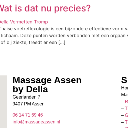
at is dat nu precies?
Thaise voetreflexologie is een bijzondere effectieve vorm
 lichaam. Deze punten worden verbonden met een orgaan vi
f bij ziekte, treedt er een […]
Massage Assen
S
by Della
Ho
Ma
Geerlanden 7
–
R
9407 PM Assen
–
T
06 14 71 69 46
–
G
info@massageassen.nl
–
T