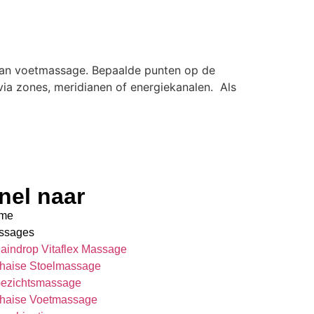
 van voetmassage. Bepaalde punten op de
a zones, meridianen of energiekanalen. Als
nel naar
me
ssages
aindrop Vitaflex Massage
haise Stoelmassage
ezichtsmassage
haise Voetmassage