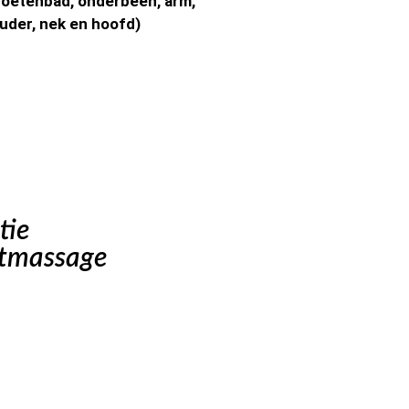
 voetenbad, onderbeen, arm,
uder, nek en hoofd)
tie
tmassage​