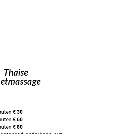
Thaise
oetmassage
nuten
€ 30
nuten
€ 60
nuten
€ 80