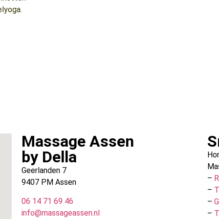
elyoga.
Massage Assen
S
by Della
Ho
Ma
Geerlanden 7
–
R
9407 PM Assen
–
T
06 14 71 69 46
–
G
info@massageassen.nl
–
T