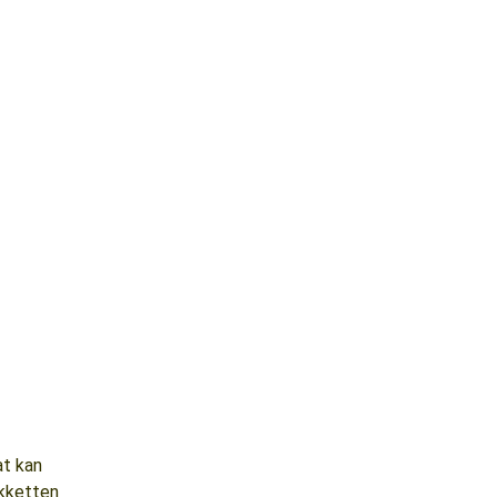
at kan
akketten