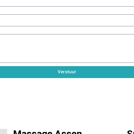
Verstuur
Massage Assen
S