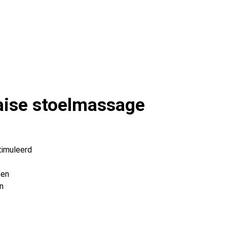
aise stoelmassage
timuleerd
fen
en