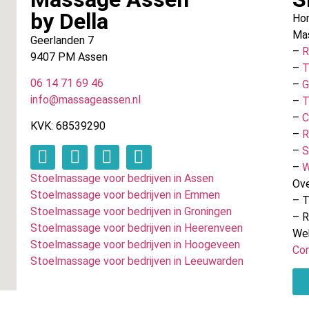
by Della
Ho
Ma
Geerlanden 7
–
R
9407 PM Assen
–
T
06 14 71 69 46
–
G
info@massageassen.nl
–
T
–
C
KVK: 68539290
–
R
–
S
–
W
Stoelmassage voor bedrijven in Assen
Ove
Stoelmassage voor bedrijven in Emmen
– T
Stoelmassage voor bedrijven in Groningen
– 
Stoelmassage voor bedrijven in Heerenveen
We
Stoelmassage voor bedrijven in Hoogeveen
Co
Stoelmassage voor bedrijven in Leeuwarden