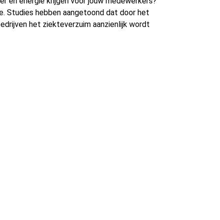
ezier en energie krijgen voor jouw medewerkers?
. Studies hebben aangetoond dat door het
drijven het ziekteverzuim aanzienlijk wordt