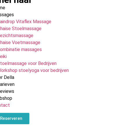
me
ssages
aindrop Vitaflex Massage
haise Stoelmassage
ezichtsmassage
haise Voetmassage
ombinatie massages
eiki
toelmassage voor Bedrijven
orkshop stoelyoga voor bedrijven
r Della
arieven
Reviews
bshop
ntact
Reserveren