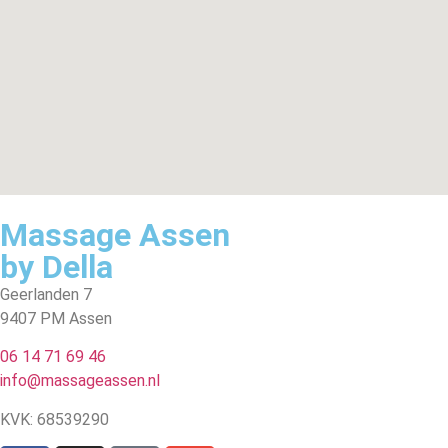
Massage Assen
by Della
Geerlanden 7
9407 PM Assen
06 14 71 69 46
info@massageassen.nl
KVK: 68539290