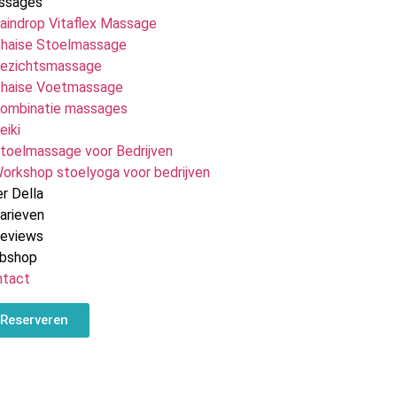
ssages
aindrop Vitaflex Massage
haise Stoelmassage
ezichtsmassage
haise Voetmassage
ombinatie massages
eiki
toelmassage voor Bedrijven
orkshop stoelyoga voor bedrijven
r Della
arieven
Reviews
bshop
ntact
Reserveren