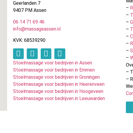
Ma
Geerlanden 7
–
R
9407 PM Assen
–
T
06 14 71 69 46
–
G
info@massageassen.nl
–
T
–
C
KVK: 68539290
–
R
–
S
–
W
Stoelmassage voor bedrijven in Assen
Ove
Stoelmassage voor bedrijven in Emmen
– T
Stoelmassage voor bedrijven in Groningen
– 
Stoelmassage voor bedrijven in Heerenveen
We
Stoelmassage voor bedrijven in Hoogeveen
Co
Stoelmassage voor bedrijven in Leeuwarden