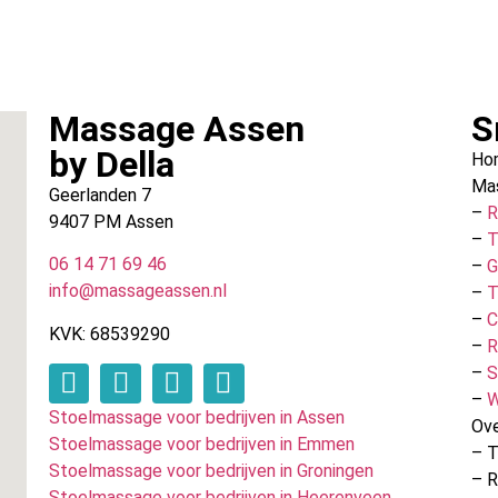
Massage Assen
S
by Della
Ho
Ma
Geerlanden 7
–
R
9407 PM Assen
–
T
06 14 71 69 46
–
G
info@massageassen.nl
–
T
–
C
KVK: 68539290
–
R
–
S
–
W
Stoelmassage voor bedrijven in Assen
Ove
Stoelmassage voor bedrijven in Emmen
– T
Stoelmassage voor bedrijven in Groningen
– 
Stoelmassage voor bedrijven in Heerenveen