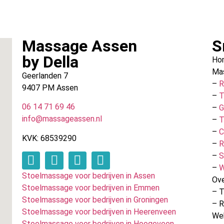
Massage Assen
S
by Della
Ho
Ma
Geerlanden 7
–
R
9407 PM Assen
–
T
06 14 71 69 46
–
G
info@massageassen.nl
–
T
–
C
KVK: 68539290
–
R
–
S
–
W
Stoelmassage voor bedrijven in Assen
Ove
Stoelmassage voor bedrijven in Emmen
– T
Stoelmassage voor bedrijven in Groningen
– 
Stoelmassage voor bedrijven in Heerenveen
We
Stoelmassage voor bedrijven in Hoogeveen