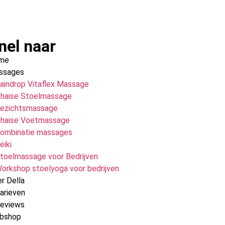
nel naar
me
ssages
aindrop Vitaflex Massage
haise Stoelmassage
ezichtsmassage
haise Voetmassage
ombinatie massages
eiki
toelmassage voor Bedrijven
orkshop stoelyoga voor bedrijven
r Della
arieven
Reviews
bshop