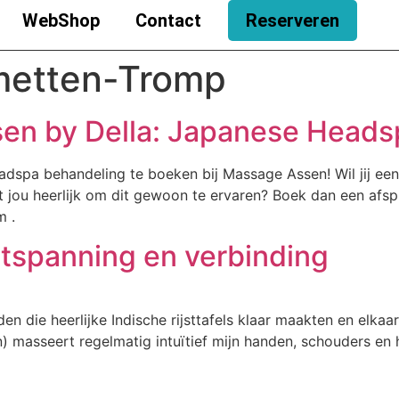
WebShop
Contact
Reserveren
metten-Tromp
sen by Della: Japanese Heads
dspa behandeling te boeken bij Massage Assen! Wil jij een
t jou heerlijk om dit gewoon te ervaren? Boek dan een afspr
m .
tspanning en verbinding
eden die heerlijke Indische rijsttafels klaar maakten en elka
en) masseert regelmatig intuïtief mijn handen, schouders en